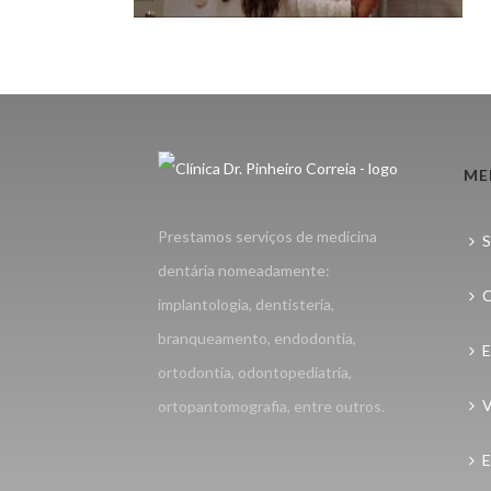
ME
Prestamos serviços de medicina
S
dentária nomeadamente:
C
implantologia, dentisteria,
branqueamento, endodontia,
E
ortodontia, odontopediatria,
V
ortopantomografia, entre outros.
E