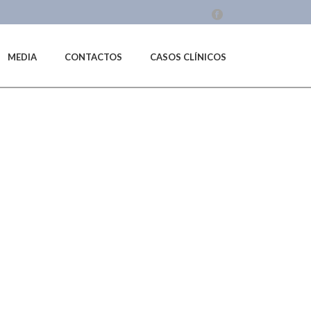
MEDIA
CONTACTOS
CASOS CLÍNICOS
CIO
|
ESPAÇO CRIANÇA
|
SAMSUNG CAMERA PICTURES