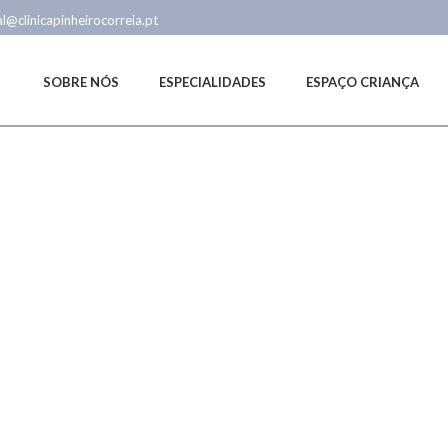
al@clinicapinheirocorreia.pt
S
SOBRE NÓS
ESPECIALIDADES
ESPAÇO CRIANÇA
INÍ