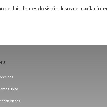
NU
obre nós
orpo Clínico
specialidades