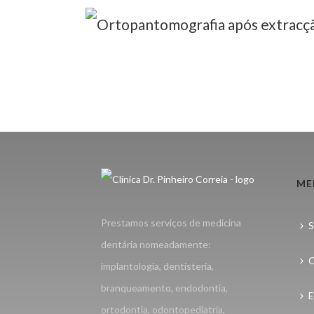
ME
Prestamos serviços de medicina
S
dentária nomeadamente:
C
implantologia, dentisteria,
branqueamento, endodontia,
E
ortodontia, odontopediatria,